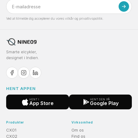
Ved at tilmelde dig accepterer du vores vilkår og privatlivspolitik.
Smarte elcykler,
designet i Indien.
HENT APPEN
HENT I
HENT DEN PÅ
App Store
Google Play
Produkter
Virksomhed
CX01
Om os
CX02
Find os