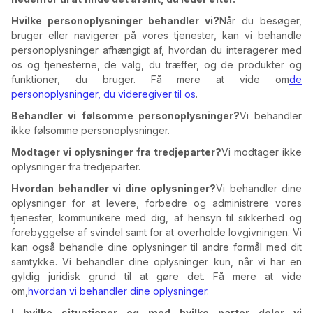
Hvilke personoplysninger behandler vi?
Når du besøger,
bruger eller navigerer på vores tjenester, kan vi behandle
personoplysninger afhængigt af, hvordan du interagerer med
os og tjenesterne, de valg, du træffer, og de produkter og
funktioner, du bruger. Få mere at vide om
de
personoplysninger, du videregiver til os
.
Behandler vi følsomme personoplysninger?
Vi behandler
ikke følsomme personoplysninger.
Modtager vi oplysninger fra tredjeparter?
Vi modtager ikke
oplysninger fra tredjeparter.
Hvordan behandler vi dine oplysninger?
Vi behandler dine
oplysninger for at levere, forbedre og administrere vores
tjenester, kommunikere med dig, af hensyn til sikkerhed og
forebyggelse af svindel samt for at overholde lovgivningen. Vi
kan også behandle dine oplysninger til andre formål med dit
samtykke. Vi behandler dine oplysninger kun, når vi har en
gyldig juridisk grund til at gøre det. Få mere at vide
om,
hvordan vi behandler dine oplysninger
.
I hvilke situationer og med hvilke parter deler vi