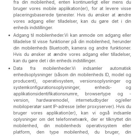
fra din mobilenhed, enten kontinuerligt eller mens du
bruger vores mobile applikation(er), for at levere visse
placeringsbaserede tjenester. Hvis du ønsker at ændre
vores adgang eller tilladelser, kan du gøre det i din
enheds indstillinger.
Adgang til mobilenheder.
Vi kan anmode om adgang eller
tilladelse til visse funktioner på din mobilenhed, herunder
din mobilenheds Bluetooth, kamera og andre funktioner.
Hvis du ønsker at ændre vores adgang eller tilladelser,
kan du gøre det i din enheds indstillinger.
Data fra mobilenheder.
Vi indsamler automatisk
enhedsoplysninger (såsom din mobilenheds ID, model og
producent), operativsystem, versionsoplysninger og
systemkonfigurationsoplysninger, enheds- og
applikationsidentifikationsnumre, browsertype og -
version, hardwaremodel, internetudbyder og/eller
mobiloperatør samt IP-adresse (eller proxyserver). Hvis du
bruger vores applikation(er), kan vi også indsamle
oplysninger om det telefonnetværk, der er tilknyttet din
mobilenhed, din mobilenheds operativsystem eller
platform, den type mobilenhed, du bruger, din