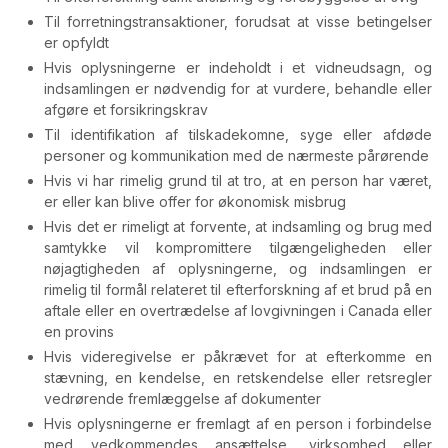
Til forretningstransaktioner, forudsat at visse betingelser
er opfyldt
Hvis oplysningerne er indeholdt i et vidneudsagn, og
indsamlingen er nødvendig for at vurdere, behandle eller
afgøre et forsikringskrav
Til identifikation af tilskadekomne, syge eller afdøde
personer og kommunikation med de nærmeste pårørende
Hvis vi har rimelig grund til at tro, at en person har været,
er eller kan blive offer for økonomisk misbrug
Hvis det er rimeligt at forvente, at indsamling og brug med
samtykke vil kompromittere tilgængeligheden eller
nøjagtigheden af oplysningerne, og indsamlingen er
rimelig til formål relateret til efterforskning af et brud på en
aftale eller en overtrædelse af lovgivningen i Canada eller
en provins
Hvis videregivelse er påkrævet for at efterkomme en
stævning, en kendelse, en retskendelse eller retsregler
vedrørende fremlæggelse af dokumenter
Hvis oplysningerne er fremlagt af en person i forbindelse
med vedkommendes ansættelse, virksomhed eller