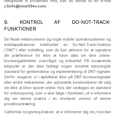
rettigheder til privatlivets fred, kan du sende os en e-mail
på
info@nine09ev.com
.
9. KONTROL AF DO-NOT-TRACK-
FUNKTIONER
De fleste webbrowsere og nogle mobile operativsystemer og
mobilapplikationer indeholder en Do-Not-Track-funktion
('DNT') eller indstilling, som du kan aktivere for at signalere
din præference for ikke at have data om dine online-
browsingaktiviteter overvåget og indsamlet. På nuværende
tidspunkt er der ikke fastlagt nogen ensartet teknologisk
standard for genkendelse og implementering af DNT-signaler.
Derfor reagerer vi i øjeblikket ikke på DNT-browsersignaler
eller andre mekanismer, der automatisk kommunikerer dit valg
om ikke at blive sporet online. Hvis der vedtages en standard
for onlinesporing, som vi skal følge i fremtiden, vil vi informere
dig om denne praksis i en revideret version af denne
privatlivserklæring.
Californisk lovgivning kræver, at vi informerer dig om, hvordan