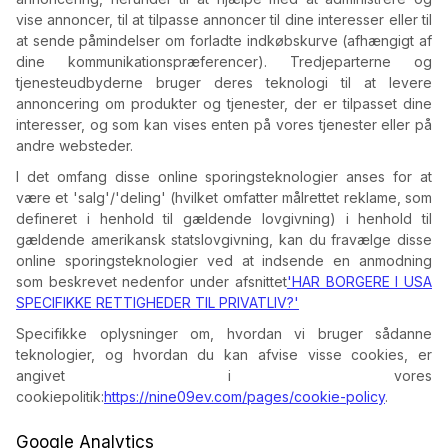
vise annoncer, til at tilpasse annoncer til dine interesser eller til
at sende påmindelser om forladte indkøbskurve (afhængigt af
dine kommunikationspræferencer). Tredjeparterne og
tjenesteudbyderne bruger deres teknologi til at levere
annoncering om produkter og tjenester, der er tilpasset dine
interesser, og som kan vises enten på vores tjenester eller på
andre websteder.
I det omfang disse online sporingsteknologier anses for at
være et 'salg'/'deling' (hvilket omfatter målrettet reklame, som
defineret i henhold til gældende lovgivning) i henhold til
gældende amerikansk statslovgivning, kan du fravælge disse
online sporingsteknologier ved at indsende en anmodning
som beskrevet nedenfor under afsnittet
'HAR BORGERE I USA
SPECIFIKKE RETTIGHEDER TIL PRIVATLIV?'
Specifikke oplysninger om, hvordan vi bruger sådanne
teknologier, og hvordan du kan afvise visse cookies, er
angivet i vores
cookiepolitik:
https://nine09ev.com/pages/cookie-policy
.
Google Analytics