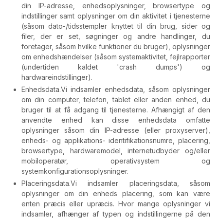
din IP-adresse, enhedsoplysninger, browsertype og
indstillinger samt oplysninger om din aktivitet i tjenesterne
(såsom dato-/tidsstempler knyttet til din brug, sider og
filer, der er set, søgninger og andre handlinger, du
foretager, såsom hvilke funktioner du bruger), oplysninger
om enhedshændelser (såsom systemaktivitet, fejlrapporter
(undertiden kaldet 'crash dumps') og
hardwareindstillinger).
Enhedsdata.
Vi indsamler enhedsdata, såsom oplysninger
om din computer, telefon, tablet eller anden enhed, du
bruger til at få adgang til tjenesterne. Afhængigt af den
anvendte enhed kan disse enhedsdata omfatte
oplysninger såsom din IP-adresse (eller proxyserver),
enheds- og applikations- identifikationsnumre, placering,
browsertype, hardwaremodel, internetudbyder og/eller
mobiloperatør, operativsystem og
systemkonfigurationsoplysninger.
Placeringsdata.
Vi indsamler placeringsdata, såsom
oplysninger om din enheds placering, som kan være
enten præcis eller upræcis. Hvor mange oplysninger vi
indsamler, afhænger af typen og indstillingerne på den