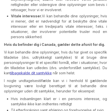
rettigheder eller videregive dine oplysninger som bevis i
retssager, hvor vi er involveret.
Vitale interesser.
Vi kan behandle dine oplysninger, hvis
vi mener, det er nødvendigt for at beskytte dine vitale
interesser eller en tredjeparts vitale interesser, f.eks. i
situationer, der involverer potentielle trusler mod en
persons sikkerhed.
Hvis du befinder dig i Canada, gælder dette afsnit for dig.
Vi kan behandle dine oplysninger, hvis du har givet os specifik
tilladelse (dvs. udtrykkeligt samtykke) til at bruge dine
personoplysninger til et specifikt formål, eller i situationer, hvor
din tilladelse kan udledes (dvs. underforstået samtykke). Du
kan
tilbagekalde dit samtykke
når som helst.
I nogle undtagelsestilfælde kan vi i henhold til gældende
lovgivning være lovligt berettiget til at behandle dine
oplysninger uden dit samtykke, herunder for eksempel:
Hvis indsamlingen klart er i en persons interesse, og
samtykke ikke kan indhentes rettidigt
Til efterforskning samt afsløring og forebyggelse af svig