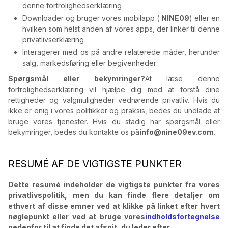
denne fortrolighedserklæring
Downloader og bruger vores mobilapp (
NINE09
) eller en
hvilken som helst anden af vores apps, der linker til denne
privatlivserklæring
Interagerer med os på andre relaterede måder, herunder
salg, markedsføring eller begivenheder
Spørgsmål eller bekymringer?
At læse denne
fortrolighedserklæring vil hjælpe dig med at forstå dine
rettigheder og valgmuligheder vedrørende privatliv. Hvis du
ikke er enig i vores politikker og praksis, bedes du undlade at
bruge vores tjenester. Hvis du stadig har spørgsmål eller
bekymringer, bedes du kontakte os på
info@nine09ev.com
.
RESUMÉ AF DE VIGTIGSTE PUNKTER
Dette resumé indeholder de vigtigste punkter fra vores
privatlivspolitik, men du kan finde flere detaljer om
ethvert af disse emner ved at klikke på linket efter hvert
nøglepunkt eller ved at bruge vores
indholdsfortegnelse
nedenfor til at finde det afsnit, du leder efter.