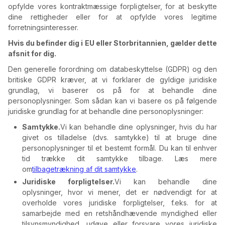
opfylde vores kontraktmæssige forpligtelser, for at beskytte
dine rettigheder eller for at opfylde vores legitime
forretningsinteresser.
Hvis du befinder dig i EU eller Storbritannien, gælder dette
afsnit for dig.
Den generelle forordning om databeskyttelse (GDPR) og den
britiske GDPR kræver, at vi forklarer de gyldige juridiske
grundlag, vi baserer os på for at behandle dine
personoplysninger. Som sådan kan vi basere os på følgende
juridiske grundlag for at behandle dine personoplysninger:
Samtykke.
Vi kan behandle dine oplysninger, hvis du har
givet os tilladelse (dvs. samtykke) til at bruge dine
personoplysninger til et bestemt formål. Du kan til enhver
tid trække dit samtykke tilbage. Læs mere
om
tilbagetrækning af dit samtykke
.
Juridiske forpligtelser.
Vi kan behandle dine
oplysninger, hvor vi mener, det er nødvendigt for at
overholde vores juridiske forpligtelser, f.eks. for at
samarbejde med en retshåndhævende myndighed eller
tilsynsmyndighed, udøve eller forsvare vores juridiske