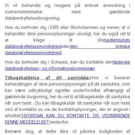
Vi vil behandle og reagere på enhver anmodning i
overensstemmelse med gældende
databeskyttelseslovgivning.
Hvis du befinder dig i EØS eller Storbritannien og mener, at vi
behandler dine personoplysninger ulovligt, har du også ret til
at klage til din
medlemsstats
databeskyttelsesmyndighed
eller
den britiske
databeskyttelsesmyndighed
.
Hvis du befinder dig i Schweiz, kan du kontakte den
føderale
databeskyttelses- og informationskommissær
.
Tilbagekaldelse af dit samtykke:
Hvis vi baserer
behandlingen af dine personoplysninger på dit samtykke, som
kan være udtrykkeligt og/eller underforstået afhængigt af
gældende lovgivning, har du ret til at tilbagekalde dit samtykke
når som helst . Du kan tilbagekalde dit samtykke når som helst
ved at kontakte os via de kontaktoplysninger, der er angivet i
afsnittet
'HVORDAN KAN DU KONTAKTE OS VEDRØRENDE
DENNE MEDDELELSE?'
nedenfor.
Bemærk dog, at dette ikke vil påvirke lovligheden af