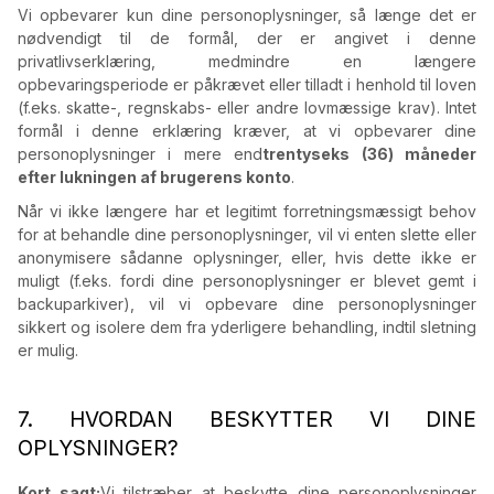
Vi opbevarer kun dine personoplysninger, så længe det er
nødvendigt til de formål, der er angivet i denne
privatlivserklæring, medmindre en længere
opbevaringsperiode er påkrævet eller tilladt i henhold til loven
(f.eks. skatte-, regnskabs- eller andre lovmæssige krav). Intet
formål i denne erklæring kræver, at vi opbevarer dine
personoplysninger i mere end
trentyseks (36) måneder
efter lukningen af brugerens konto
.
Når vi ikke længere har et legitimt forretningsmæssigt behov
for at behandle dine personoplysninger, vil vi enten slette eller
anonymisere sådanne oplysninger, eller, hvis dette ikke er
muligt (f.eks. fordi dine personoplysninger er blevet gemt i
backuparkiver), vil vi opbevare dine personoplysninger
sikkert og isolere dem fra yderligere behandling, indtil sletning
er mulig.
7. HVORDAN BESKYTTER VI DINE
OPLYSNINGER?
Kort sagt:
Vi tilstræber at beskytte dine personoplysninger