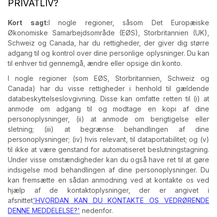
PRIVATLIV?
Kort sagt:
I nogle regioner, såsom Det Europæiske
Økonomiske Samarbejdsområde (EØS), Storbritannien (UK),
Schweiz og Canada, har du rettigheder, der giver dig større
adgang til og kontrol over dine personlige oplysninger. Du kan
til enhver tid gennemgå, ændre eller opsige din konto.
I nogle regioner (som EØS, Storbritannien, Schweiz og
Canada) har du visse rettigheder i henhold til gældende
databeskyttelseslovgivning. Disse kan omfatte retten til (i) at
anmode om adgang til og modtage en kopi af dine
personoplysninger, (ii) at anmode om berigtigelse eller
sletning; (iii) at begrænse behandlingen af dine
personoplysninger; (iv) hvis relevant, til dataportabilitet; og (v)
til ikke at være genstand for automatiseret beslutningstagning.
Under visse omstændigheder kan du også have ret til at gøre
indsigelse mod behandlingen af dine personoplysninger. Du
kan fremsætte en sådan anmodning ved at kontakte os ved
hjælp af de kontaktoplysninger, der er angivet i
afsnittet
'HVORDAN KAN DU KONTAKTE OS VEDRØRENDE
DENNE MEDDELELSE?'
nedenfor.