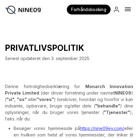
Forhåndsbooking
×
PRIVATLIVSPOLITIK
Senest opdateret den 3. september 2025
Denne fortrolighedserklæring for
Monarch Innovation
Private Limited
(der driver forretning under navnet
NINE09
)
(
"vi", "os"
eller
"vores"
) beskriver, hvordan og hvorfor vi kan
indsamle, opbevare, bruge og/eller dele (
"behandle"
) dine
oplysninger, når du bruger vores tjenester (
"Tjenester"
),
f.eks. når du:
Besøger vores hjemmeside på
https://nine09ev.com/
eller
en hvilken som helst af vores hjemmesider, der linker til