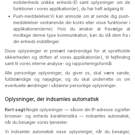
mobilenheds unikke enheds-ID samt oplysninger om de
funktioner i vores applikation(er), du har haft adgang til.
Push-meddelelser.
Vi kan anmode om at sende dig push-
meddelelser vedrørende din konto eller visse funktioner i
applikationen(erne). Hvis du ønsker at fravælge at
modtage denne type kommunikation, kan du slå dem fra i
din enheds indstillinger.
Disse oplysninger er primært nødvendige for at opretholde
sikkerheden og driften af vores applikation(er), til fejlfinding
samt til vores interne analyse- og rapporteringsformål.
Alle personlige oplysninger, du giver os, skal være sande,
fuldstændige og nøjagtige, og du skal underrette os om
eventuelle ændringer i sådanne personlige oplysninger.
Oplysninger, der indsamles automatisk
Kort sagt:
Nogle oplysninger — såsom din IP-adresse og/eller
browser- og enheds karakteristika — indsamles automatisk,
når du besøger vores tjenester.
Vi indsamler automatisk visse oplysninger, når du besøger,