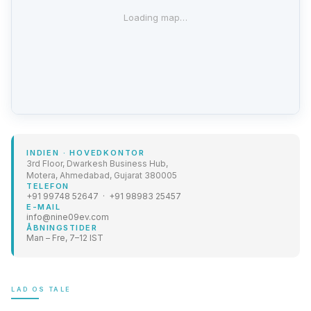
Loading map…
INDIEN
·
HOVEDKONTOR
3rd Floor, Dwarkesh Business Hub,
Motera, Ahmedabad, Gujarat 380005
TELEFON
+91 99748 52647 · +91 98983 25457
E-MAIL
info@nine09ev.com
ÅBNINGSTIDER
Man – Fre, 7–12 IST
LAD OS TALE