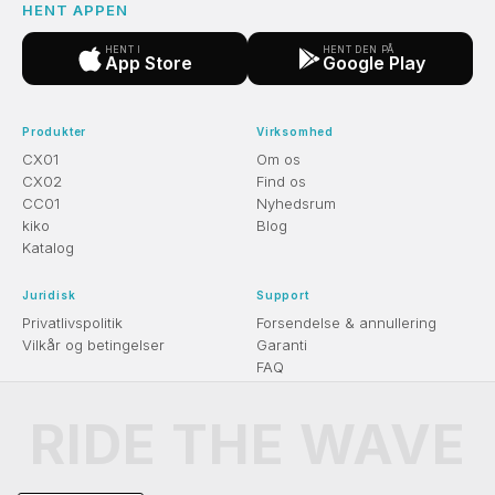
HENT APPEN
HENT I
HENT DEN PÅ
App Store
Google Play
Produkter
Virksomhed
CX01
Om os
CX02
Find os
CC01
Nyhedsrum
kiko
Blog
Katalog
Juridisk
Support
Privatlivspolitik
Forsendelse & annullering
Vilkår og betingelser
Garanti
FAQ
RIDE THE WAVE