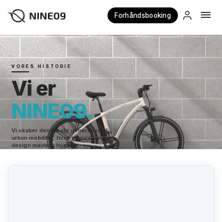
Forhåndsbooking
×
VORES HISTORIE
Vi er
NINE09.
Vi skaber den næste generation af
urban mobilitet, hvor innovation og
design mødes i hver tur.