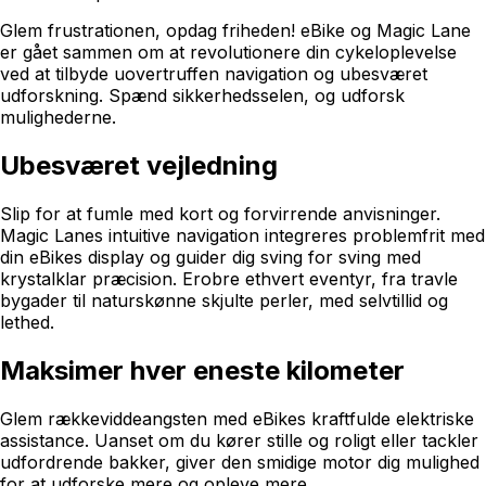
Glem frustrationen, opdag friheden! eBike og Magic Lane
er gået sammen om at revolutionere din cykeloplevelse
ved at tilbyde uovertruffen navigation og ubesværet
udforskning. Spænd sikkerhedsselen, og udforsk
mulighederne.
Ubesværet vejledning
Slip for at fumle med kort og forvirrende anvisninger.
Magic Lanes intuitive navigation integreres problemfrit med
din eBikes display og guider dig sving for sving med
krystalklar præcision. Erobre ethvert eventyr, fra travle
bygader til naturskønne skjulte perler, med selvtillid og
lethed.
Maksimer hver eneste kilometer
Glem rækkeviddeangsten med eBikes kraftfulde elektriske
assistance. Uanset om du kører stille og roligt eller tackler
udfordrende bakker, giver den smidige motor dig mulighed
for at udforske mere og opleve mere.