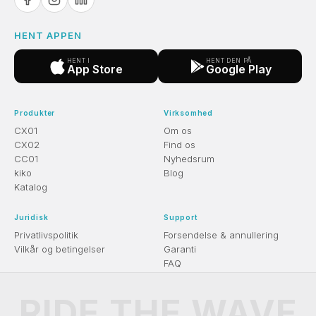
HENT APPEN
HENT I
HENT DEN PÅ
App Store
Google Play
Produkter
Virksomhed
CX01
Om os
CX02
Find os
CC01
Nyhedsrum
kiko
Blog
Katalog
Juridisk
Support
Privatlivspolitik
Forsendelse & annullering
Vilkår og betingelser
Garanti
FAQ
RIDE THE WAVE