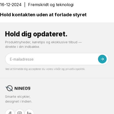
16-12-2024
|
Fremskridt og teknologi
Hold kontakten uden at forlade styret
Hold dig opdateret.
Produktnyheder, køretips og eksklusive tilbud —
direkte i din indbakke.
Ved at tilmelde dig accepterer du vores vilkår og privatlivspolitik.
Smarte elcykler,
designet i Indien.